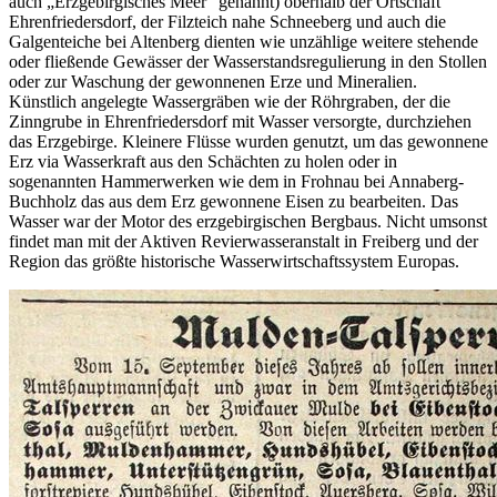
auch „Erzgebirgisches Meer“ genannt) oberhalb der Ortschaft
Ehrenfriedersdorf, der Filzteich nahe Schneeberg und auch die
Galgenteiche bei Altenberg dienten wie unzählige weitere stehende
oder fließende Gewässer der Wasserstandsregulierung in den Stollen
oder zur Waschung der gewonnenen Erze und Mineralien.
Künstlich angelegte Wassergräben wie der Röhrgraben, der die
Zinngrube in Ehrenfriedersdorf mit Wasser versorgte, durchziehen
das Erzgebirge. Kleinere Flüsse wurden genutzt, um das gewonnene
Erz via Wasserkraft aus den Schächten zu holen oder in
sogenannten Hammerwerken wie dem in Frohnau bei Annaberg-
Buchholz das aus dem Erz gewonnene Eisen zu bearbeiten. Das
Wasser war der Motor des erzgebirgischen Bergbaus. Nicht umsonst
findet man mit der Aktiven Revierwasseranstalt in Freiberg und der
Region das größte historische Wasserwirtschaftssystem Europas.