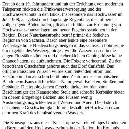
Erst ab dem 19. Jahrhundert und mit der Errichtung von modernen
Talsperren rückten die Trinkwasserversorgung und der
Hochwasserschutz in den Blick. Insbesondere das Hochwasser im
Juli 1908, ausgelöst durch tagelange Regenfälle, die auf bereits
vollgesogene Böden trafen, gilt als ein Inititial zur Errichtung von
Hochwasserschutzanlagen und neuen Pegelmesstationen in der
Region. Diese Naturkatastrophe betraf primär die östlichen
Regionen von Sachsen. Rasch aber lenkte eine besondere
Wetterlage hohe Niederschlagsmengen in das sächsisch-böhmische
Grenzgebiet des Westerzgebirges, wo die Wassermassen in die
engen Flusstäler stürzten und die eher kleinen Gebirgsflüsse keine
Chance hatten, sie aufzunehmen. Die Folgen: verheerend. Zu den
betroffenen Ortschaften gehörte auch das Dorf Carlsfeld. Das
örtliche Flüsschen Wilzsch wurde zum reißenden Strom und
zerstörte im damals schon berühmten Zentrum des europäischen
Bandoneon-Baus mit brachialer Naturgewalt Brücken, Straßen und
Gebäude. Die topologischen Gegebenheiten wurden zum
Beschleuniger der Katastrophe: Steile und schroffe Kerbtäler bieten
im oberen Erzgebirge Bächen und Flüssen wenig
Ausbreitungsmöglichkeiten auf Wiesen und Auen. Die dadurch
entstehende Geschwindigkeit führte deshalb bei Hochwasser zur
enormen Kraft des herabstürzenden Wassers.
Die Konsequenz aus dieser Katastrophe war ein völliges Umdenken
in Bezug auf den Hochwasserschutz in der Region. Im Ergebnis