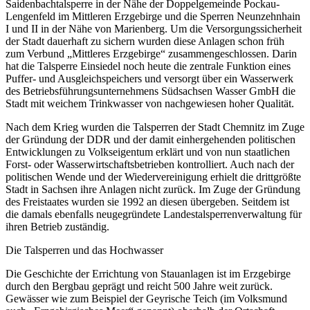
Saidenbachtalsperre in der Nähe der Doppelgemeinde Pockau-
Lengenfeld im Mittleren Erzgebirge und die Sperren Neunzehnhain
I und II in der Nähe von Marienberg. Um die Versorgungssicherheit
der Stadt dauerhaft zu sichern wurden diese Anlagen schon früh
zum Verbund „Mittleres Erzgebirge“ zusammengeschlossen. Darin
hat die Talsperre Einsiedel noch heute die zentrale Funktion eines
Puffer- und Ausgleichspeichers und versorgt über ein Wasserwerk
des Betriebsführungsunternehmens Südsachsen Wasser GmbH die
Stadt mit weichem Trinkwasser von nachgewiesen hoher Qualität.
Nach dem Krieg wurden die Talsperren der Stadt Chemnitz im Zuge
der Gründung der DDR und der damit einhergehenden politischen
Entwicklungen zu Volkseigentum erklärt und von nun staatlichen
Forst- oder Wasserwirtschaftsbetrieben kontrolliert. Auch nach der
politischen Wende und der Wiedervereinigung erhielt die drittgrößte
Stadt in Sachsen ihre Anlagen nicht zurück. Im Zuge der Gründung
des Freistaates wurden sie 1992 an diesen übergeben. Seitdem ist
die damals ebenfalls neugegründete Landestalsperrenverwaltung für
ihren Betrieb zuständig.
Die Talsperren und das Hochwasser
Die Geschichte der Errichtung von Stauanlagen ist im Erzgebirge
durch den Bergbau geprägt und reicht 500 Jahre weit zurück.
Gewässer wie zum Beispiel der Geyrische Teich (im Volksmund