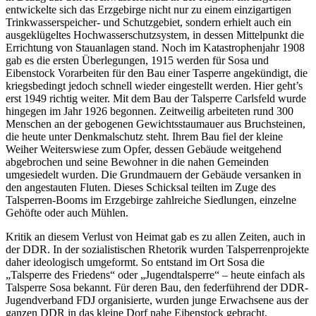
entwickelte sich das Erzgebirge nicht nur zu einem einzigartigen
Trinkwasserspeicher- und Schutzgebiet, sondern erhielt auch ein
ausgeklügeltes Hochwasserschutzsystem, in dessen Mittelpunkt die
Errichtung von Stauanlagen stand. Noch im Katastrophenjahr 1908
gab es die ersten Überlegungen, 1915 werden für Sosa und
Eibenstock Vorarbeiten für den Bau einer Tasperre angekündigt, die
kriegsbedingt jedoch schnell wieder eingestellt werden. Hier geht’s
erst 1949 richtig weiter. Mit dem Bau der Talsperre Carlsfeld wurde
hingegen im Jahr 1926 begonnen. Zeitweilig arbeiteten rund 300
Menschen an der gebogenen Gewichtsstaumauer aus Bruchsteinen,
die heute unter Denkmalschutz steht. Ihrem Bau fiel der kleine
Weiher Weiterswiese zum Opfer, dessen Gebäude weitgehend
abgebrochen und seine Bewohner in die nahen Gemeinden
umgesiedelt wurden. Die Grundmauern der Gebäude versanken in
den angestauten Fluten. Dieses Schicksal teilten im Zuge des
Talsperren-Booms im Erzgebirge zahlreiche Siedlungen, einzelne
Gehöfte oder auch Mühlen.
Kritik an diesem Verlust von Heimat gab es zu allen Zeiten, auch in
der DDR. In der sozialistischen Rhetorik wurden Talsperrenprojekte
daher ideologisch umgeformt. So entstand im Ort Sosa die
„Talsperre des Friedens“ oder „Jugendtalsperre“ – heute einfach als
Talsperre Sosa bekannt. Für deren Bau, den federführend der DDR-
Jugendverband FDJ organisierte, wurden junge Erwachsene aus der
ganzen DDR in das kleine Dorf nahe Eibenstock gebracht.