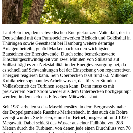
Laut Betreiber, dem schwedischen Energiekonzern Vattenfall, der in
Deutschland mit den Pumspeicherwerken Bleiloch und Goldisthal in
Thüringen sowie Geesthacht bei Hamburg weitere derartige
Anlagen betreibt, gehört Markersbach zu den wichtigsten
Bausteinen der Energiewende. Durch seine bemerkenswerte
Einschaltgeschwindigkeit von zwei Minuten von Stillstand auf
Volllast trägt es zur Netzstabilität in der Energieversorgung bei, da
es schnell auf Schwankungen bei der Einspeisung von regenerativen
Energien reagieren kann. Sein Oberbecken fasst rund 6,6 Millionen
Kubikmeter sogenanntes Arbeitswasser, das für vier Stunden
Volllastbetrieb der Turbinen sorgen kann. Dann muss es mit
preiswertem Nachtstrom wieder aus dem Unterbecken hochgepumpt
werden, in dem sich das Flüsschen Mittweida staut.
Seit 1981 arbeiten sechs Maschinensätze in dem Bergmassiv nahe
der Doppelgemeinde Raschau-Markersbach, in das auch die Rohre
verlegt wurden. Sie leisten, einmal in Betrieb, insgesamt rund 1050
Megawatt. Dabei schießt das Wasser aus einer Fallhöhe von 288
Metern durch die Turbinen, von denen jede einen Durchfluss von 70