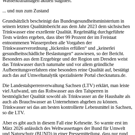
Wasserkraftanlagen aktuell stagniert.
... und nun zum Zustand
Grundsätzlich bescheinigt das Bundesgesundheitsministerium in
seinem letzten Qualitätsbericht aus dem Jahr 2023 dem sächsischen
Trinkwasser eine exzellente Qualität. Regelmäßig durchgeführte
Tests würden ergeben, dass über 99 Prozent der im Freistaat
entnommenen Wasserproben alle Vorgaben der
Trinkwasserverordnung „lückenlos erfüllen“ und „keinerlei
gesundheitsschädliche Beslastungen“ auswiesen, so der Bericht.
Besonders aus dem Erzgebirge und der Region um Dresden weist
das Trinkwasser durch naturnahe und vor allem gründliche
Aufbereitungsverfahren eine besonders reine Qualität auf, bestätigt
auch das auf Umweltanalytik spezialisierte Portal checknatura.de.
Die Landestalsperrenverwaltung Sachsen (LTV) erklärt, man leiste
viel Aufwand, um das Rohwasser aus den Talsperren in
bestmöglicher Qualität sowohl als Trinkwasser an die Haushalte als
auch als Brauchwasser an Unternehmen abgeben zu können.
Trinkwasser sei das am besten kontrollierte Lebensmittel in Sachsen,
so die LTV.
Aber es gibt auch in diesem Fall eine Kehrseite. So warnte erst im
März 2026 anlässlich des Weltwassertages der Bund für Umwelt
und Naturschutz (BUND) in einer Pressemitteilung, dass nur rund