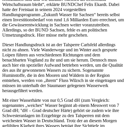
Wirtschaftsraum bleibt“, erklärte BUNDChef Felix Ekardt. Dabei
hatte der Freistaat in seinem 2024 vorgestellten
Handlungsprogramm „Zukunft Wasser für Sachsen“ bereits selbst
einen Investitionsbedarf von rund 1,6 Milliarden Euro errechnet, um
die Gewässerentwicklung in Sachsen weiter voranzutreiben.
Allerdings, so der BUND Sachsen, fehle es am politischen
Umsetzungsdruck. Hier müsse mehr geschehen.
Dieser Handlungsdruck ist an der Talsperre Carlsfeld allerdings
nicht zu ahnen. Viele Wanderwege und im Winter auch gespurte
Loipen führen aus verschiedenen Richtungen und dem
benachbarten Vogtland zu ihr und um sie herum. Dennoch muss
auch hier ein spezieller Aufwand betrieben werden, um die Qualität
des aus ihr gewonnenen Wassers zu sichern. Sogenannte
Huminstoffe, die in den Mooren und Wäldern in der Region
entstehen, werden von „ihrem“ Fluss Wilzsch in sie eingetragen und
müssen im unterhalb der Staumauer gelegenen Wasserwerk
herausgefiltert werden.
Mit einer Wasserhärte von nur 0,5 Grad dH (zum Vergleich:
sogenanntes „weiches“ Wasser beginnt ab einem Messwert von 7
Grad dH; °dH – Grad deutscher Härte) gehört sie zudem wie ihre
Schwesteranlagen im Erzgebirge zu den Talsperren mit dem
weichesten Wasser in Deutschland. Trotz der an diesem Morgen
gefühlten Klarheit ihres Wassers beträgt ihre Sichttiefe im