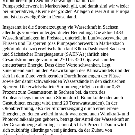
Kubikmetern pro Sekunde bewältigen kann. Das
Pumpspeicherwerk in Markersbach gilt, und damit sind wir wieder
bei Superlativen, als eine der größten Anlagen dieser Art in Europa
und ist das zweitgrößte in Deutschland.
Insgesamt ist die Stromerzeugung via Wasserkraft in Sachsen
allerdings von eher untergeordneter Bedeutung. Die aktuell 433
Wasserkraftanlagen im Freistaat, unterteilt in Laufwasserwerke an
Flüssen und Talsperren (das Pumpspeicherwerk in Markersbach
gehört nicht dazu) erwirtschaften laut Klima-Dashboard Sachsen
und Sächsischer Energieagentur (SAENA) jährlich eine
Gesamtstrommenge von rund 270 bis 320 Gigawattstunden
erneuerbarer Energie. Dass diese Werte schwanken, liegt
zunehmend auch an den Auswirkungen des Klimawandels und der
sich in dem Zuge verringernden Durchflussmengen der Flüsse
sowie der damit schwankenden Wasserstände in den sächsischen
Sperren. Die erwirtschaftete Strommenge trägt so mit nur 0,85
Prozent zum Gesamtstrom in Sachsen bei, da trotz des
Kohleausstiegs immer noch Strom durch Braunkohle oder auch
Gasturbinen erzeugt wird (rund 20 Terrawattstunden). In der
Ökoabrechnung, also der Stromerzeugung durch erneuerbare
Energien, zu denen weiterhin stark wachsend auch Windkraft- und
Photovoltaikanlagen gehören, beträgt der Anteil der Wasserkraft an
der Gesamtmenge allerdings schon 4,5 bis 5 Prozent. Daran wird
sich zukünftig allerdings wenig ändern, da der Zubau von