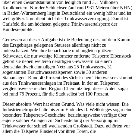
über einen Gesamtstauraum von lediglich rund 3,1 Millionen
Kubikmetern. Nur der Schluchsee (auf rund 931 Metern über NHN)
in Baden-Württemberg liegt in Deutschland ein wenig höher und ist
weit größer. Und dient nicht der Trinkwasserversorgung. Damit ist
Carlsfeld die am höchsten gelegene Trinkwassertalsperre der
Bundesrepublik.
Gemessen an dieser Aufgabe ist die Bedeutung des auf dem Kamm
des Erzgebirges gelegenen Stausees allerdings nicht zu
unterschätzen. Wie ihre benachbarte und ungleich größere
Schwester, die nur wenige Kilometer entfernte Talsperre Eibenstock,
gehört sie neben weiteren derartigen Gewässern zu einem
deutschlandweit einmaligen Netz aus 25 Trinkwasser-, 31
sogenannten Brauchwassertalsperren sowie 30 anderen
Stauanlagen. Rund 40 Prozent des sächsischen Trinkwassers stammt
aus den Trinkwasseranlagen im Freistaat. In der an Talsperren
vergleichsweise reichen Region Chemnitz liegt dieser Anteil sogar
bei rund 75 Prozent, für die Stadt selbst bei 100 Prozent.
Dieser absolute Wert hat einen Grund. Was viele nicht wissen: Die
Industriemetropole hatte bis zum Ende des II. Weltkrieges sogar eine
besondere Talsperren-Geschichte, beziehungsweise verfügte über
eigene solcher Anlagen zur Sicherstellung der Versorgung mit
Trinkwasser der schnell wachsenden Großstadt. Dazu gehörten vor
allem die Talsperre Einsiedel vor ihren Toren, die