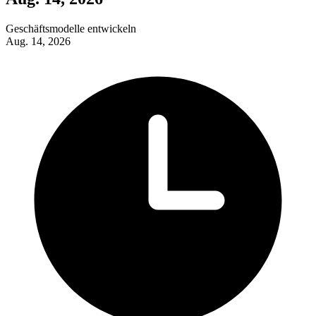
Geschäfts­mod­elle en­twick­eln
Aug. 14, 2026